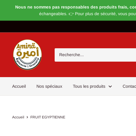
Nous ne sommes pas responsables des produits frais, congel
échangeables. 👉 Pour plus de sécurité, vous pou
Passer
au
contenu
Magasin
Amira
Accueil
Nos spéciaux
Tous les produits
Contac
Accueil
FRUIT EGYPTIENNE