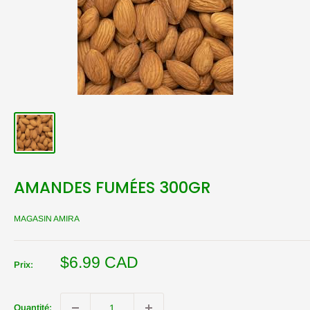
AMANDES FUMÉES 300GR
MAGASIN AMIRA
Prix
$6.99 CAD
Prix:
réduit
Quantité: