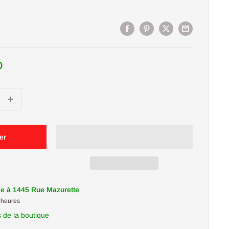
D
er
le à 1445 Rue Mazurette
 heures
s de la boutique