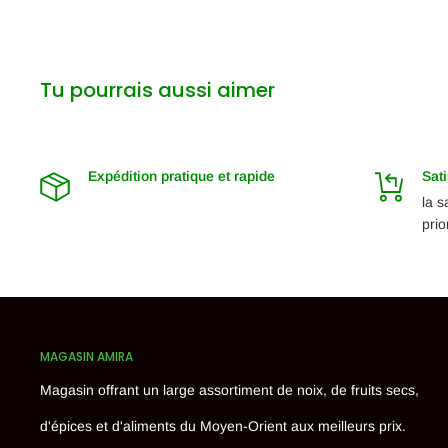
Tu pourrais aussi aimer
Expédition pratique et rapide
Sati
la s
prio
MAGASIN AMIRA
Magasin offrant un large assortiment de noix, de fruits secs,
d'épices et d'aliments du Moyen-Orient aux meilleurs prix.