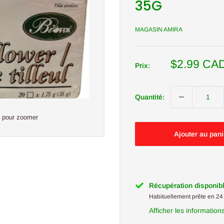
35G
MAGASIN AMIRA
Prix
$2.99 CA
Prix:
réduit
Quantité:
s pour zoomer
Ajouter au pani
Récupération disponib
Habituellement prête en 24
Afficher les information