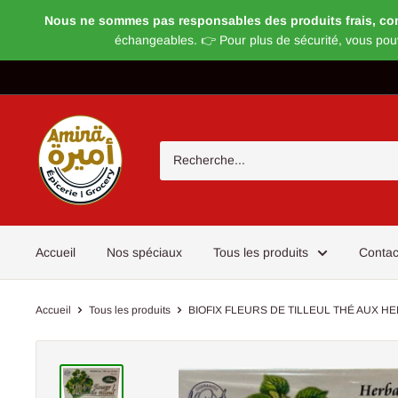
Nous ne sommes pas responsables des produits frais, congel
échangeables. 👉 Pour plus de sécurité, vous pou
Passer
au
contenu
Magasin
Amira
Accueil
Nos spéciaux
Tous les produits
Contac
Accueil
Tous les produits
BIOFIX FLEURS DE TILLEUL THÉ AUX HER