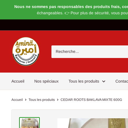
Nous ne sommes pas responsables des produits frais, congel
échangeables. 👉 Pour plus de sécurité, vous pou
Passer
au
contenu
Magasin
Amira
Accueil
Nos spéciaux
Tous les produits
Contac
Accueil
Tous les produits
CEDAR ROOTS BAKLAVA MIXTE 600G