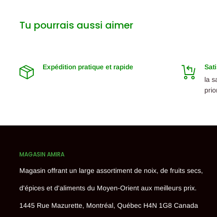
Tu pourrais aussi aimer
Expédition pratique et rapide
Sati
la s
prio
MAGASIN AMIRA
Magasin offrant un large assortiment de noix, de fruits secs,
d'épices et d'aliments du Moyen-Orient aux meilleurs prix.
1445 Rue Mazurette, Montréal, Québec H4N 1G8 Canada