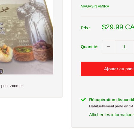
MAGASIN AMIRA
Prix
$29.99 C
Prix:
réduit
Quantité:
Ajouter au pani
s pour zoomer
Récupération disponib
Habituellement prête en 24
Afficher les information