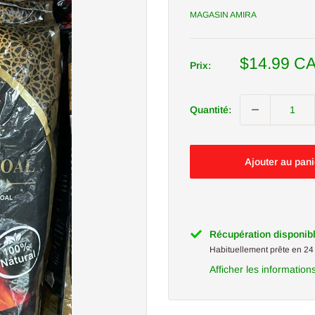
MAGASIN AMIRA
Prix
$14.99 C
Prix:
réduit
Quantité:
Ajouter au pani
Récupération disponib
Habituellement prête en 24
Afficher les information