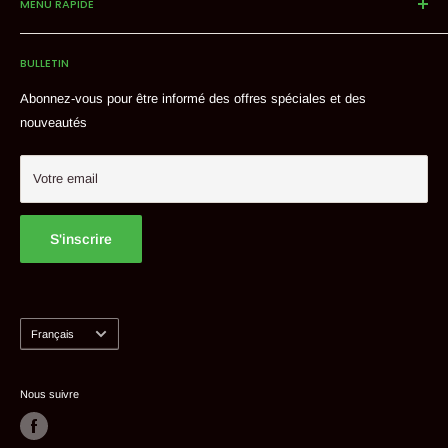
MENU RAPIDE
d'épices et d'aliments du Moyen-Orient aux meilleurs prix.
Acceuil
1445 Rue Mazurette, Montréal, Québec H4N 1G8 Canada
BULLETIN
Livraison & expéditions
Tel : 514 382 9824
Contact
Abonnez-vous pour être informé des offres spéciales et des
nouveautés
Proposer un produit
Mon compte
Votre email
S'inscrire
Langue
Français
Nous suivre