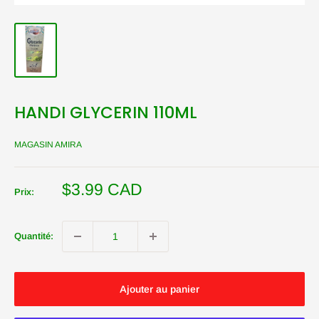
HANDI GLYCERIN 110ML
MAGASIN AMIRA
Prix
$3.99 CAD
Prix:
réduit
Quantité:
Ajouter au panier