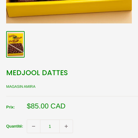
MEDJOOL DATTES
MAGASIN AMIRA
Prix
$85.00 CAD
Prix:
réduit
Quantité: