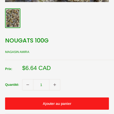
NOUGATS 100G
MAGASIN AMIRA
Prix
$6.64 CAD
Prix:
réduit
Quantité:
Ajouter au panier