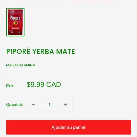
PIPORÉ YERBA MATE
MAGASIN AMIRA
Prix
$9.99 CAD
Prix:
réduit
Quantité:
Ajouter au panier