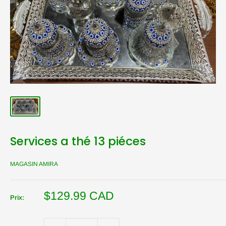
Services a thé 13 piéces
MAGASIN AMIRA
Prix
$129.99 CAD
Prix:
réduit