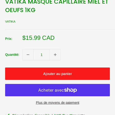
VATIKA MASQUE CAPILLAIRE MIEL ET
OEUFS 1KG
VATIKA
Prix
$15.99 CAD
Prix:
réduit
Quantité:
Ajouter au panier
Plus de moyens de paiement