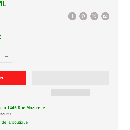
ML
D
er
le à 1445 Rue Mazurette
 heures
s de la boutique