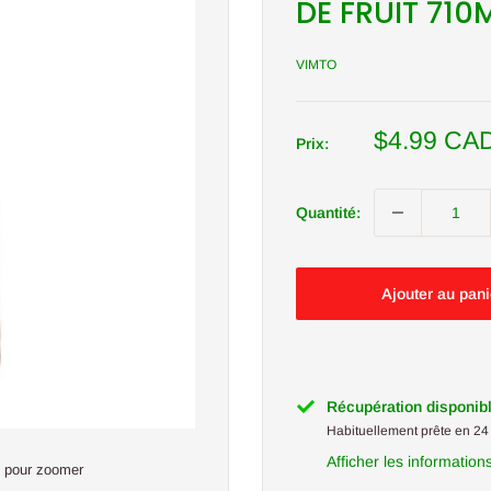
DE FRUIT 710
VIMTO
Prix
$4.99 CA
Prix:
réduit
Quantité:
Ajouter au pani
Récupération disponib
Habituellement prête en 24
Afficher les information
s pour zoomer