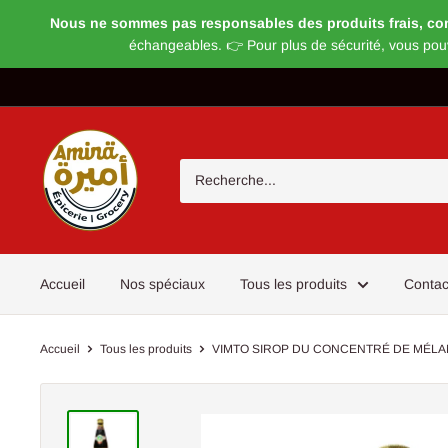
Nous ne sommes pas responsables des produits frais, congel
échangeables. 👉 Pour plus de sécurité, vous pou
Passer
au
contenu
Magasin
Amira
Accueil
Nos spéciaux
Tous les produits
Contac
Accueil
Tous les produits
VIMTO SIROP DU CONCENTRÉ DE MÉLAN