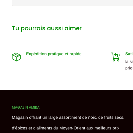
Tu pourrais aussi aimer
Expédition pratique et rapide
Sati
la s
prio
MAGASIN AMIRA
Magasin offrant un large assortiment de noix, de fruits secs,
d'épices et d'aliments du Moyen-Orient aux meilleurs prix.